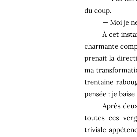
du coup.
— Moi je n
À cet insta
charmante compa
prenait la direc
ma transformation
trentaine raboug
pensée : je baise
Après deux
toutes ces verg
triviale appétenc