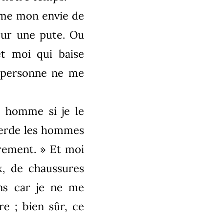
lame mon envie de
our une pute. Ou
et moi qui baise
s, personne ne me
n homme si je le
mmerde les hommes
rement. » Et moi
x, de chaussures
ns car je ne me
e ; bien sûr, ce