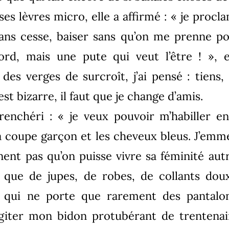
ses lèvres micro, elle a affirmé : « je proc
 sans cesse, baiser sans qu’on me prenne p
ord, mais une pute qui veut l’être ! », 
des verges de surcroît, j’ai pensé : tien
est bizarre, il faut que je change d’amis.
renchéri : « je veux pouvoir m’habiller e
la coupe garçon et les cheveux bleus. J’e
ent pas qu’on puisse vivre sa féminité aut
e que de jupes, de robes, de collants dou
i qui ne porte que rarement des pantalo
giter mon bidon protubérant de trentenair