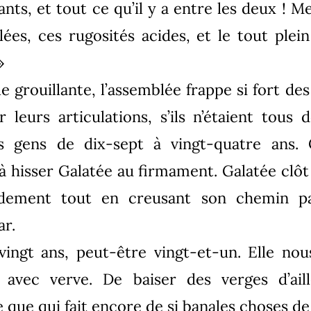
ants, et tout ce qu’il y a entre les deux ! M
ées, ces rugosités acides, et le tout ple
»
le grouillante, l’assemblée frappe si fort de
r leurs articulations, s’ils n’étaient tous 
es gens de dix-sept à vingt-quatre ans. 
 hisser Galatée au firmament. Galatée clôt
midement tout en creusant son chemin pa
ar.
vingt ans, peut-être vingt-et-un. Elle no
 avec verve. De baiser des verges d’ail
e que qui fait encore de si banales choses d