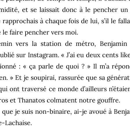
umidité, et se laissait donc à le pencher u
rapprochais à chaque fois de lui, s’il le falla
 le faire pencher vers moi.
emin vers la station de métro, Benjamin
lié sur Instagram. « J’ai eu deux cents likes 
estionné : « ça parle de quoi ? » Il m’a répo
n. » Et je soupirai, rassurée que sa générat
 qui ont traversé ce monde d’ailleurs n’étaie
Eros et Thanatos colmatent notre gouffre.
que je suis non-binaire, ai-je avoué à Benja
e-Lachaise.