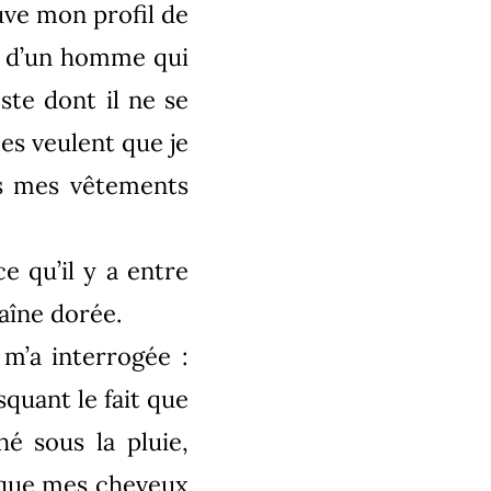
ouve mon profil de
nt d’un homme qui
ste dont il ne se
es veulent que je
ns mes vêtements
ce qu’il y a entre
aîne dorée.
 m’a interrogée :
asquant le fait que
é sous la pluie,
t que mes cheveux