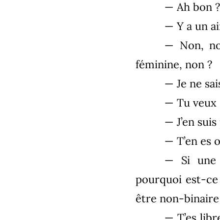
— Ah bon ? 
— Y a un ai
— Non, non
féminine, non ?
— Je ne sai
— Tu veux 
— J’en suis
— T’en es o
— Si une 
pourquoi est-ce
être non-binaire
— T’es lib