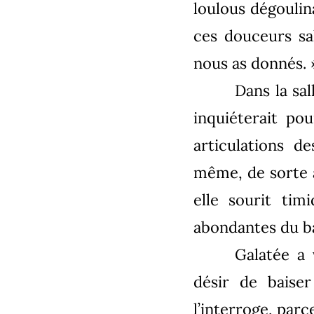
loulous dégoulin
ces douceurs sal
nous as donnés. 
Dans la sal
inquiéterait pou
articulations d
même, de sorte à
elle sourit ti
abondantes du b
Galatée a 
désir de baiser
l’interroge, parc