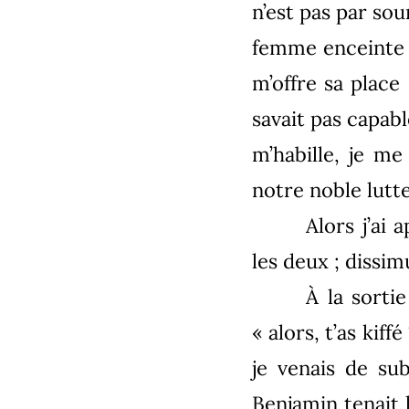
n’est pas par sou
femme enceinte d
m’offre sa place
savait pas capab
m’habille, je m
notre noble lutte
Alors j’ai 
les deux ; dissi
À la sorti
« alors, t’as kiff
je venais de su
Benjamin tenait 