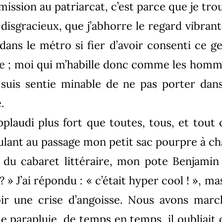
mission au patriarcat, c’est parce que je tr
isgracieux, que j’abhorre le regard vibra
 dans le métro si fier d’avoir consenti ce ge
le ; moi qui m’habille donc comme les homm
e suis sentie minable de ne pas porter da
.
applaudi plus fort que toutes, tous, et tout 
mulant au passage mon petit sac pourpre à ch
e du cabaret littéraire, mon pote Benjamin
é ? » J’ai répondu : « c’était hyper cool ! », m
bir une crise d’angoisse. Nous avons march
le parapluie, de temps en temps, il oubliai