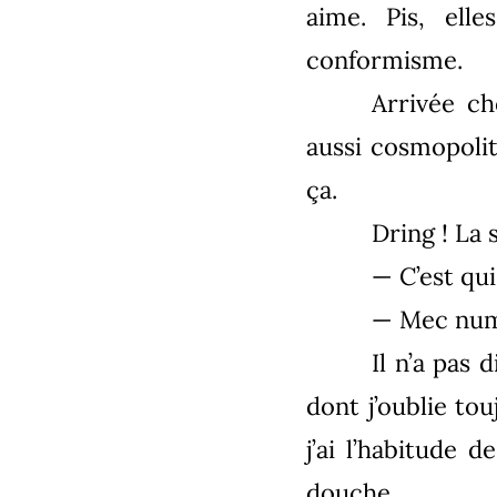
aime. Pis, ell
conformisme.
Arrivée ch
aussi cosmopolit
ça.
Dring ! La
— C’est qui
— Mec num
Il n’a pas
dont j’oublie to
j’ai l’habitude 
douche.