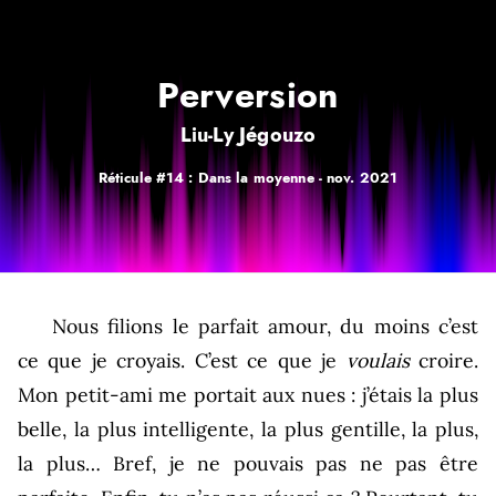
Perversion
Liu-Ly Jégouzo
Réticule #14 : Dans la moyenne -
nov. 2021
Nous filions le parfait amour, du moins c’est
ce que je croyais. C’est ce que je
voulais
croire.
Mon petit-ami me portait aux nues : j’étais la plus
belle, la plus intelligente, la plus gentille, la plus,
la plus… Bref, je ne pouvais pas ne pas être