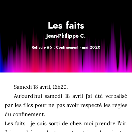
Les faits
Jean-Philippe C.
Réticule #6 : Confinement -
mai 2020
Samedi 18 avril, 16h20.
Aujourd’hui samedi 18 avril j’ai été verbalisé
par les flics pour ne pas avoir respecté les règles
du confinement.
Les faits : je suis sorti de chez moi prendre l’air,