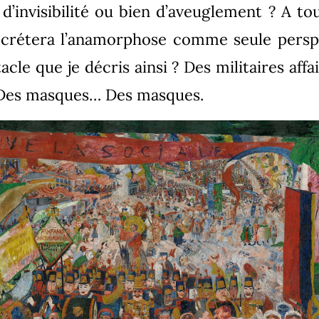
l d’invisibilité ou bien d’aveuglement ? A to
décrétera l’anamorphose comme seule perspe
acle que je décris ainsi ? Des militaires affai
 Des masques… Des masques.