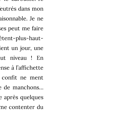
lfeutrés dans mon
isonnable. Je ne
ses peut me faire
ètent-plus-haut-
ient un jour, une
aut niveau ! En
se à l’affichette
 confit ne ment
ire de manchons…
se après quelques
u me contenter du