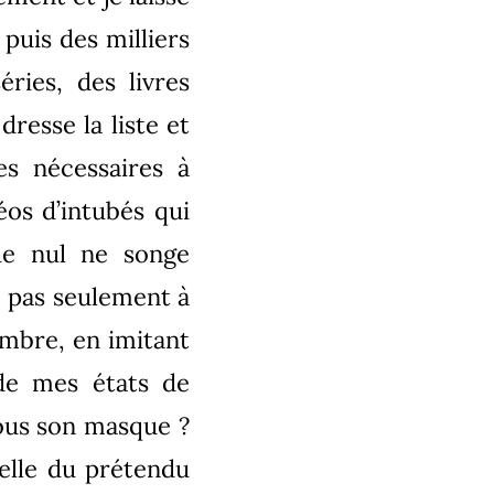
puis des milliers
ries, des livres
resse la liste et
es nécessaires à
éos d’intubés qui
ue nul ne songe
, pas seulement à
ambre, en imitant
de mes états de
ous son masque ?
celle du prétendu