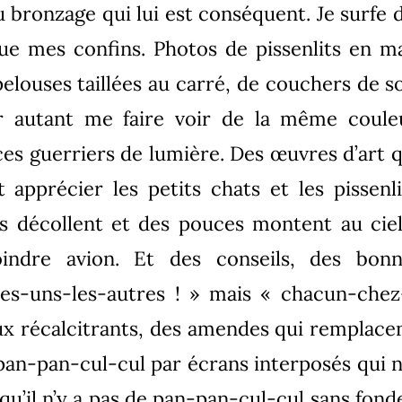
du bronzage qui lui est conséquent. Je surfe
ue mes confins. Photos de pissenlits en ma
elouses taillées au carré, de couchers de so
 autant me faire voir de la même couleu
es guerriers de lumière. Des œuvres d’art q
apprécier les petits chats et les pissenli
es décollent et des pouces montent au ciel
indre avion. Et des conseils, des bonn
es-uns-les-autres ! » mais « chacun-chez
x récalcitrants, des amendes qui remplacen
pan-pan-cul-cul par écrans interposés qui
s qu’il n’y a pas de pan-pan-cul-cul sans fond