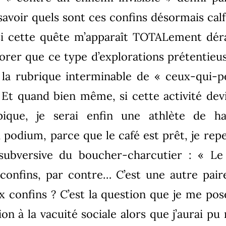
avoir quels sont ces confins désormais ca
 cette quête m’apparaît TOTALement déra
norer que ce type d’explorations prétentieu
 la rubrique interminable de « ceux-qui-p
 Et quand bien même, si cette activité dev
mpique, je serai enfin une athlète de h
podium, parce que le café est prêt, je repen
 subversive du boucher-charcutier : « Le
 confins, par contre… C’est une autre pa
ux confins ? C’est la question que je me po
ion à la vacuité sociale alors que j’aurai p