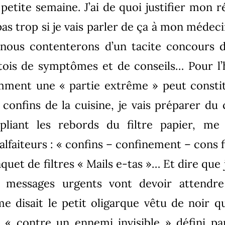
a petite semaine. J’ai de quoi justifier mon r
pas trop si je vais parler de ça à mon médec
ous contenterons d’un tacite concours d
ois de symptômes et de conseils… Pour l’h
ent une « partie extrême » peut constit
 confins de la cuisine, je vais préparer d
pliant les rebords du filtre papier, me 
lfaiteurs : « confins – confinement – cons f
aquet de filtres « Mails e-tas »… Et dire que j
es messages urgents vont devoir attendre
 disait le petit oligarque vêtu de noir qu
« contre un ennemi invisible » défini par