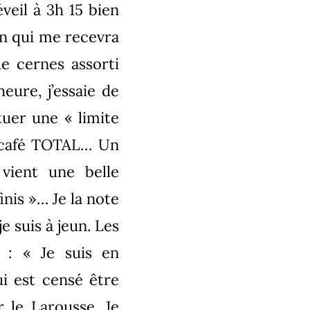
éveil à 3h 15 bien
in qui me recevra
e cernes assorti
eure, j’essaie de
uer une « limite
u café TOTAL… Un
vient une belle
inis »… Je la note
e suis à jeun. Les
 : « Je suis en
i est censé être
 le Larousse. Je