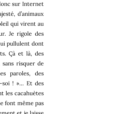
 donc sur Internet
jesté, d’animaux
leil qui virent au
r. Je rigole des
ui pullulent dont
ts. Çà et là, des
 sans risquer de
es paroles, des
-soi ! »… Et des
t les cacahuètes
 ne font même pas
ement et je laisse