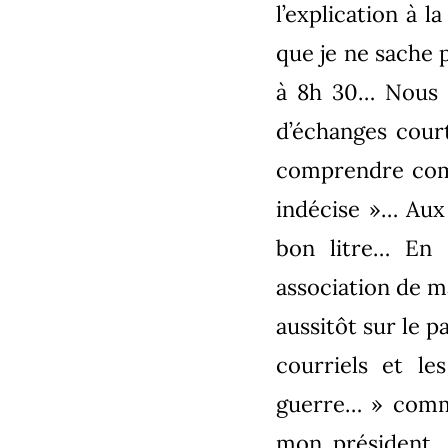
l’explication à l
que je ne sache 
à 8h 30… Nous n
d’échanges court
comprendre comm
indécise »… Aux
bon litre… En 
association de ma
aussitôt sur le p
courriels et l
guerre… » comme
mon président… 