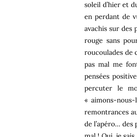
soleil d’hier et 
en perdant de v
avachis sur des p
rouge sans pour
roucoulades de c
pas mal me font 
pensées positiv
percuter le mo
« aimons-nous-l
remontrances au
de l’apéro… des 
mal ! Oui, je sai