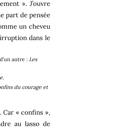
ement ». J’ouvre
ne part de pensée
 comme un cheveu
 irruption dans le
 d’un autre :
Les
le
.
nfins du courage et
 Car « confins »,
ndre au lasso de