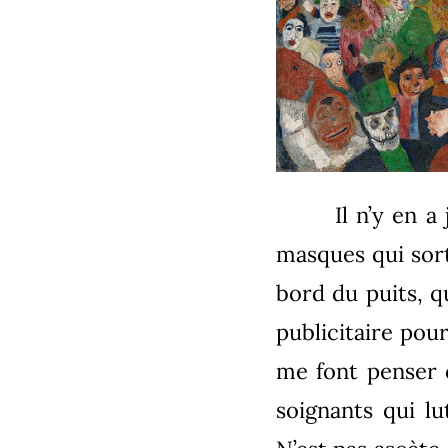
Il n’y en a
masques qui sort
bord du puits, q
publicitaire pou
me font penser q
soignants qui lu