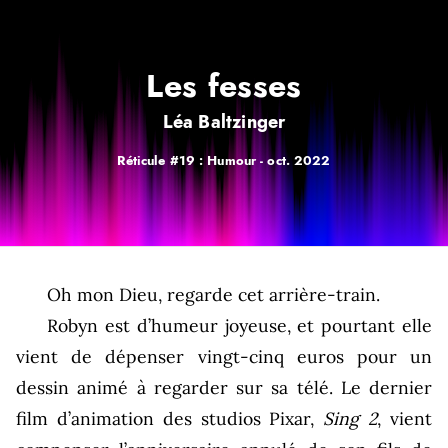
Les fesses
Léa Baltzinger
Réticule #19 : Humour -
oct. 2022
Oh mon Dieu, regarde cet arrière-train.
Robyn est d’humeur joyeuse, et pourtant elle
vient de dépenser vingt-cinq euros pour un
dessin animé à regarder sur sa télé. Le dernier
film d’animation des studios Pixar,
Sing 2
, vient